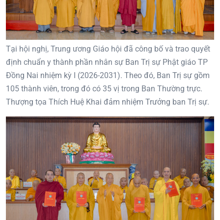
Tại hội nghị, Trung ương Giáo hội đã công bố và trao quyết
định chuẩn y thành phần nhân sự Ban Trị sự Phật giáo TP
Đồng Nai nhiệm kỳ I (2026-2031). Theo đó, Ban Trị sự gồm
105 thành viên, trong đó có 35 vị trong Ban Thường trực.
Thượng tọa Thích Huệ Khai đảm nhiệm Trưởng ban Trị sự.