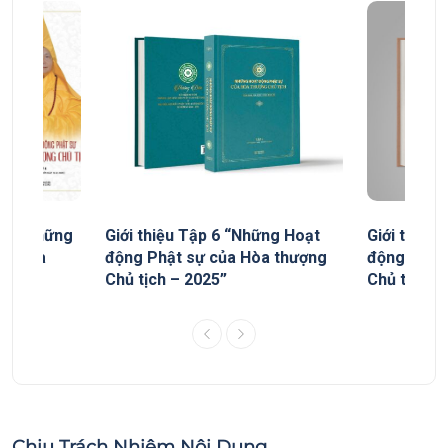
yếu “Những
Giới thiệu Tập 6 “Những Hoạt
Giới thiệu
ủa Hòa
động Phật sự của Hòa thượng
động Phật
Chủ tịch – 2025”
Chủ tịch”
Chịu Trách Nhiệm Nội Dung