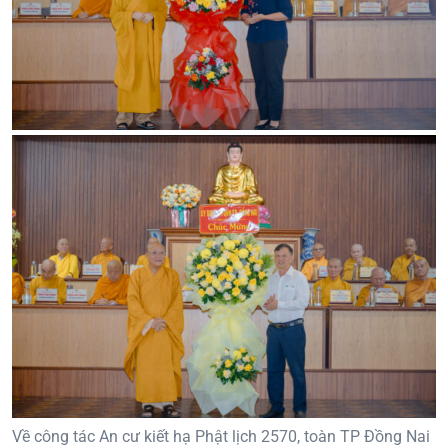
Về công tác An cư kiết hạ Phật lịch 2570, toàn TP Đồng Nai