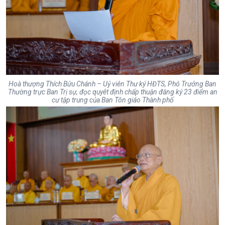
Hoà thượng Thích Bửu Chánh – Uỷ viên Thư ký HĐTS, Phó Trưởng Ban
Thường trực Ban Trị sự, đọc quyêt định chấp thuận đăng ký 23 điểm an
cư tập trung của Ban Tôn giáo Thành phố