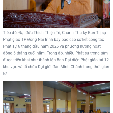
Tiếp đó, Đại đức Thích Thiện Trí, Chánh Thư ký Ban Trị sự
Phật giáo TP Đồng Nai trình bày báo cáo sơ kết công tác
Phật sự 6 tháng đầu năm 2026 và phương hướng hoạt
động 6 tháng cuối năm. Trong đó, nhiều Phật sự trọng tâm
được triển khai như thành lập Ban Đại diện Phật giáo tại 12
khu vực và tổ chức Đại giới đàn Minh Chánh trong thời gian
tới.