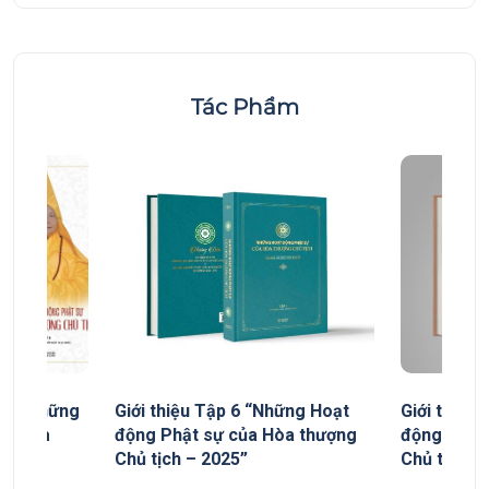
Tác Phẩm
yếu “Những
Giới thiệu Tập 6 “Những Hoạt
Giới thiệu
ủa Hòa
động Phật sự của Hòa thượng
động Phật
Chủ tịch – 2025”
Chủ tịch”