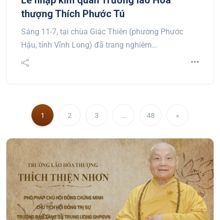
Lễ nhập kim quan Trưởng lão Hòa
thượng Thích Phước Tú
Sáng 11-7, tại chùa Giác Thiên (phường Phước
Hậu, tỉnh Vĩnh Long) đã trang nghiêm…
1
2
3
…
48
»