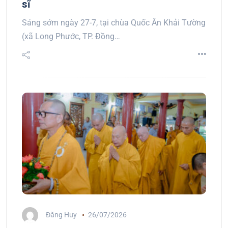
sĩ
Sáng sớm ngày 27-7, tại chùa Quốc Ân Khải Tường
(xã Long Phước, TP. Đồng…
Đăng Huy
26/07/2026