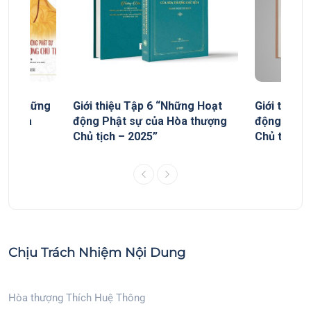
yếu “Những
Giới thiệu Tập 6 “Những Hoạt
Giới thiệu
ủa Hòa
động Phật sự của Hòa thượng
động Phật
Chủ tịch – 2025”
Chủ tịch”
Chịu Trách Nhiệm Nội Dung
Hòa thượng Thích Huệ Thông