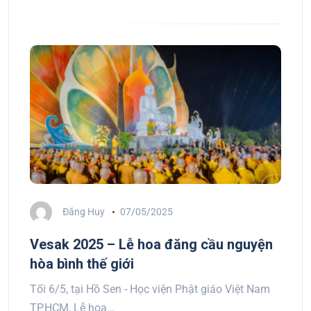
Đăng Huy
07/05/2025
Vesak 2025 – Lễ hoa đăng cầu nguyện
hòa bình thế giới
Tối 6/5, tại Hồ Sen - Học viện Phật giáo Việt Nam
TP.HCM, Lễ hoa…