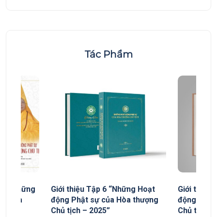
Tác Phẩm
yếu “Những
Giới thiệu Tập 6 “Những Hoạt
Giới thiệu
ủa Hòa
động Phật sự của Hòa thượng
động Phật
Chủ tịch – 2025”
Chủ tịch”