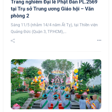
Trang nghiêm Đại lễ Phật Đản PL.2569
tại Trụ sở Trung ương Giáo hội – Văn
phòng 2
Sáng 11/5 (nhằm 14/4 năm Ất Tỵ), tại Thiền viện
Quảng Đức (Quận 3, TP.HCM),…