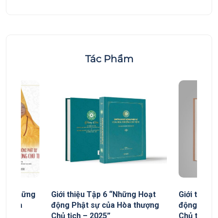
Tác Phẩm
yếu “Những
Giới thiệu Tập 6 “Những Hoạt
Giới thiệu
ủa Hòa
động Phật sự của Hòa thượng
động Phật
Chủ tịch – 2025”
Chủ tịch”