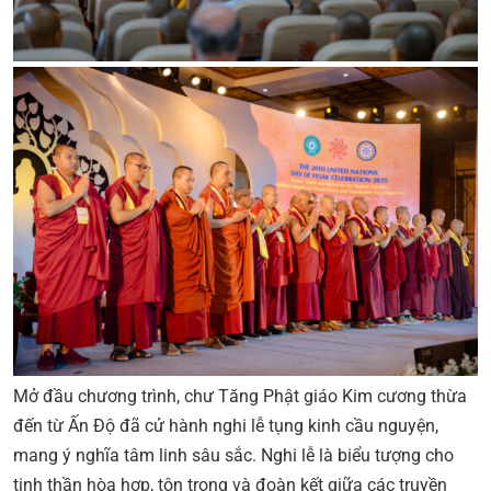
Mở đầu chương trình, chư Tăng Phật giáo Kim cương thừa
đến từ Ấn Độ đã cử hành nghi lễ tụng kinh cầu nguyện,
mang ý nghĩa tâm linh sâu sắc. Nghi lễ là biểu tượng cho
tinh thần hòa hợp, tôn trọng và đoàn kết giữa các truyền