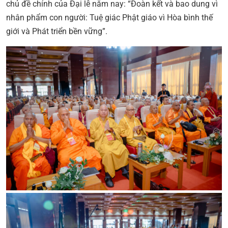
chủ đề chính của Đại lễ năm nay: “Đoàn kết và bao dung vì
nhân phẩm con người: Tuệ giác Phật giáo vì Hòa bình thế
giới và Phát triển bền vững”.