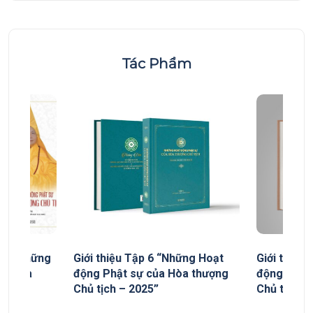
Tác Phẩm
yếu “Những
Giới thiệu Tập 6 “Những Hoạt
Giới thiệu
ủa Hòa
động Phật sự của Hòa thượng
động Phật
Chủ tịch – 2025”
Chủ tịch”