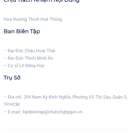
Chịu Trách Nhiệm Nội Dung
Hòa thượng Thích Huệ Thông
Ban Biên Tập
– Đại Đức Châu Hoài Thái
– Đại Đức Thích Minh Ân
– Cư sĩ Lê Đăng Huy
Trụ Sở
– Địa chỉ: 294 Nam Kỳ Khởi Nghĩa, Phường Võ Thị Sáu, Quận 3,
TP.HCM
– E-mail: banbientap@chutichghpgvn.vn