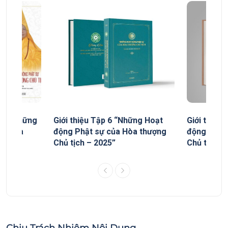
yếu “Những
Giới thiệu Tập 6 “Những Hoạt
Giới thiệu
ủa Hòa
động Phật sự của Hòa thượng
động Phật
Chủ tịch – 2025”
Chủ tịch”