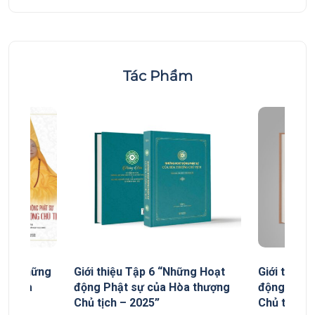
Tác Phẩm
yếu “Những
Giới thiệu Tập 6 “Những Hoạt
Giới thiệu
ủa Hòa
động Phật sự của Hòa thượng
động Phật
Chủ tịch – 2025”
Chủ tịch”