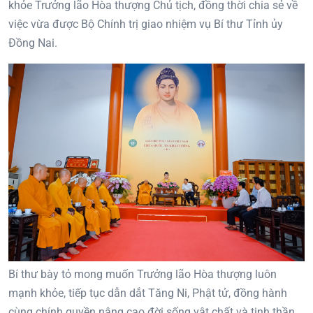
khỏe Trưởng lão Hòa thượng Chủ tịch, đồng thời chia sẻ về
việc vừa được Bộ Chính trị giao nhiệm vụ Bí thư Tỉnh ủy
Đồng Nai.
Bí thư bày tỏ mong muốn Trưởng lão Hòa thượng luôn
mạnh khỏe, tiếp tục dẫn dắt Tăng Ni, Phật tử, đồng hành
cùng chính quyền nâng cao đời sống vật chất và tinh thần