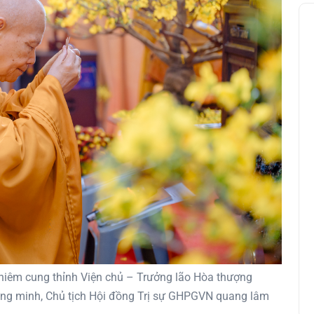
ghiêm cung thỉnh Viện chủ – Trưởng lão Hòa thượng
ng minh, Chủ tịch Hội đồng Trị sự GHPGVN quang lâm