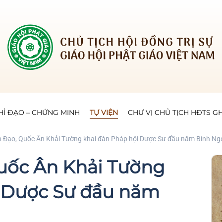
HỈ ĐẠO – CHỨNG MINH
TỰ VIỆN
CHƯ VỊ CHỦ TỊCH HĐTS 
 Đạo, Quốc Ân Khải Tường khai đàn Pháp hội Dược Sư đầu năm Bính Ng
uốc Ân Khải Tường
i Dược Sư đầu năm