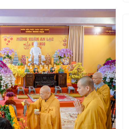
Giới thiệu: Tập 4 kỷ yếu “Những
hoạt động Phật sự của Hòa
Thượng Chủ Tịch”