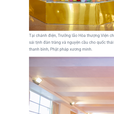
Tại chánh điện, Trưởng lão Hòa thượng Viện c
sái tịnh đàn tràng và nguyện cầu cho quốc thá
thanh bình, Phật pháp xương minh.