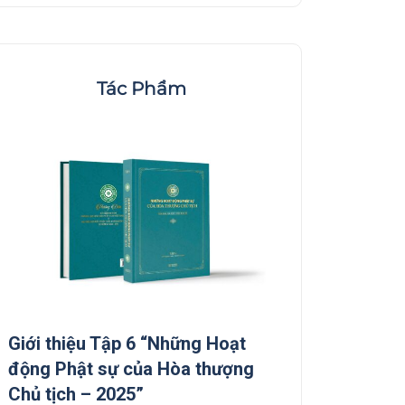
Tác Phẩm
Giới thiệu Tập 6 “Những Hoạt
Giới thiệu Tập 5
động Phật sự của Hòa thượng
động Phật sự c
Chủ tịch – 2025”
Chủ tịch”