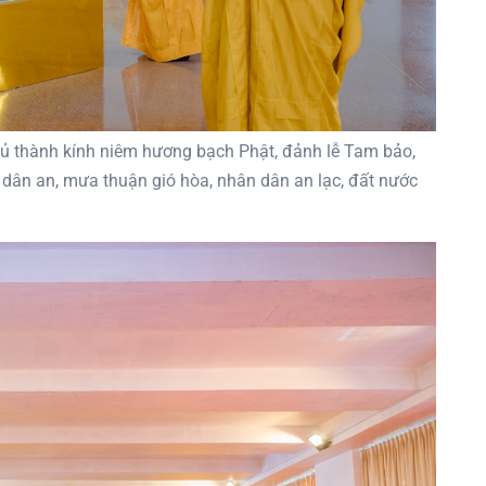
hủ thành kính niêm hương bạch Phật, đảnh lễ Tam bảo,
i dân an, mưa thuận gió hòa, nhân dân an lạc, đất nước