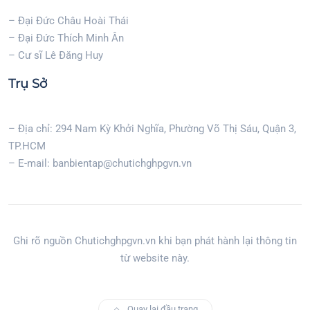
– Đại Đức Châu Hoài Thái
– Đại Đức Thích Minh Ân
– Cư sĩ Lê Đăng Huy
Trụ Sở
– Địa chỉ: 294 Nam Kỳ Khởi Nghĩa, Phường Võ Thị Sáu, Quận 3,
TP.HCM
– E-mail: banbientap@chutichghpgvn.vn
Ghi rõ nguồn Chutichghpgvn.vn khi bạn phát hành lại thông tin
từ website này.
Quay lại đầu trang