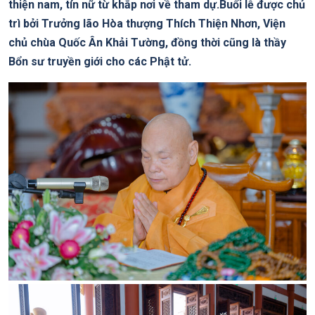
thiện nam, tín nữ từ khắp nơi về tham dự.Buổi lễ được chủ
trì bởi Trưởng lão Hòa thượng Thích Thiện Nhơn, Viện
chủ chùa Quốc Ân Khải Tường, đồng thời cũng là thầy
Bổn sư truyền giới cho các Phật tử.