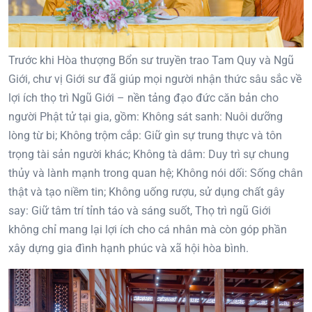
Trước khi Hòa thượng Bổn sư truyền trao Tam Quy và Ngũ
Giới, chư vị Giới sư đã giúp mọi người nhận thức sâu sắc về
lợi ích thọ trì Ngũ Giới – nền tảng đạo đức căn bản cho
người Phật tử tại gia, gồm: Không sát sanh: Nuôi dưỡng
lòng từ bi; Không trộm cắp: Giữ gìn sự trung thực và tôn
trọng tài sản người khác; Không tà dâm: Duy trì sự chung
thủy và lành mạnh trong quan hệ; Không nói dối: Sống chân
thật và tạo niềm tin; Không uống rượu, sử dụng chất gây
say: Giữ tâm trí tỉnh táo và sáng suốt, Thọ trì ngũ Giới
không chỉ mang lại lợi ích cho cá nhân mà còn góp phần
xây dựng gia đình hạnh phúc và xã hội hòa bình.