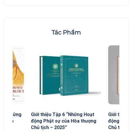
Tác Phẩm
yếu “Những
Giới thiệu Tập 6 “Những Hoạt
Giới thiệu
ủa Hòa
động Phật sự của Hòa thượng
động Phật
Chủ tịch – 2025”
Chủ tịch”