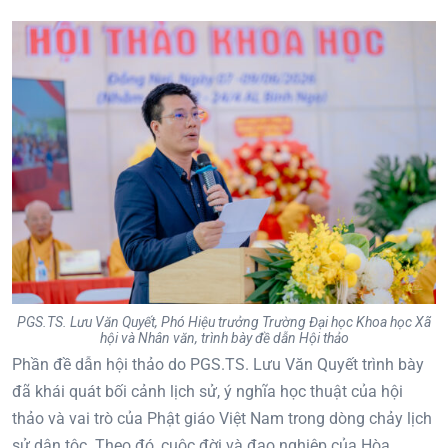
PGS.TS. Lưu Văn Quyết, Phó Hiệu trưởng Trường Đại học Khoa học Xã
hội và Nhân văn, trình bày đề dẫn Hội thảo
Phần đề dẫn hội thảo do PGS.TS. Lưu Văn Quyết trình bày
đã khái quát bối cảnh lịch sử, ý nghĩa học thuật của hội
thảo và vai trò của Phật giáo Việt Nam trong dòng chảy lịch
sử dân tộc. Theo đó, cuộc đời và đạo nghiệp của Hòa