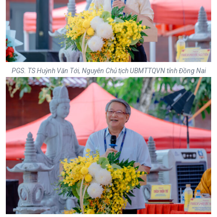
PGS. TS Huỳnh Văn Tới, Nguyên Chủ tịch UBMTTQVN tỉnh Đồng Nai