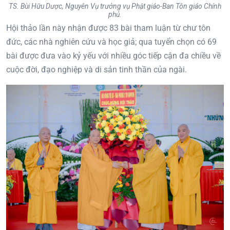
TS. Bùi Hữu Dược, Nguyên Vụ trưởng vụ Phật giáo-Ban Tôn giáo Chính
phủ.
Hội thảo lần này nhận được 83 bài tham luận từ chư tôn
đức, các nhà nghiên cứu và học giả; qua tuyển chọn có 69
bài được đưa vào kỷ yếu với nhiều góc tiếp cận đa chiều về
cuộc đời, đạo nghiệp và di sản tinh thần của ngài.