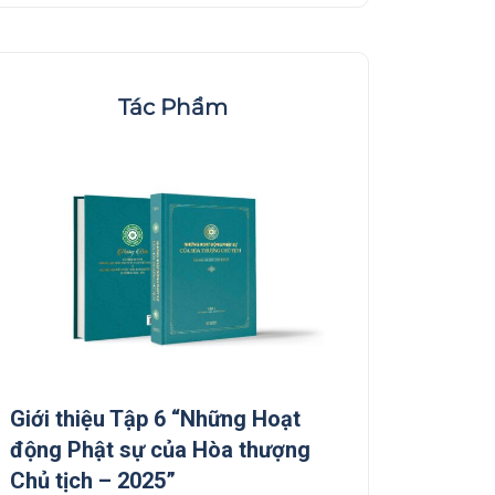
Tác Phẩm
Giới thiệu Tập 6 “Những Hoạt
Giới thiệu Tập 5
động Phật sự của Hòa thượng
động Phật sự c
Chủ tịch – 2025”
Chủ tịch”