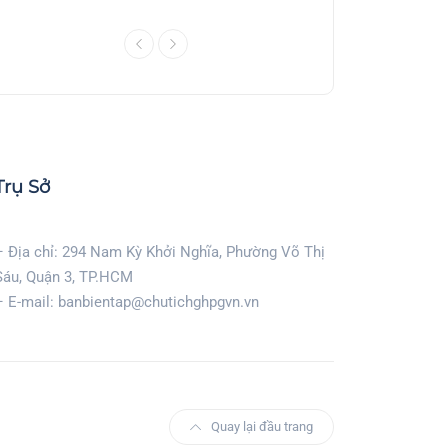
Trụ Sở
– Địa chỉ: 294 Nam Kỳ Khởi Nghĩa, Phường Võ Thị
Sáu, Quận 3, TP.HCM
– E-mail: banbientap@chutichghpgvn.vn
Quay lại đầu trang