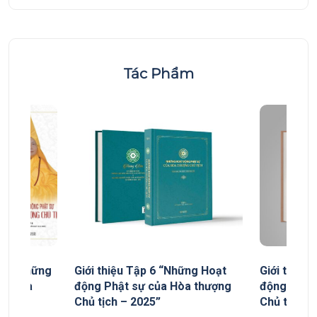
Tác Phẩm
yếu “Những
Giới thiệu Tập 6 “Những Hoạt
Giới thiệu
ủa Hòa
động Phật sự của Hòa thượng
động Phật
Chủ tịch – 2025”
Chủ tịch”