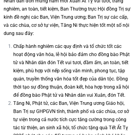
Nhân dân đón mừng năm mới Xuân Ất Tỵ vui tươi, trang
nghiêm, an toàn, tiết kiệm, Ban Thường trực Hội đồng Trị sự
kính đề nghị các Ban, Viện Trung ương; Ban Trị sự các cấp,
và các chùa, cơ sở tự viện, Tăng Ni thực hiện tốt một số nội
dung sau đây:
Chấp hành nghiêm các quy định và tổ chức tốt các
hoạt động văn hóa, lễ hội bảo đảm cho đồng bào Phật
tử và Nhân dân đón Tết vui tươi, đầm ấm, an toàn, tiết
kiệm, phù hợp với nếp sống văn minh, phong tục, tập
quán, truyền thống văn hóa tốt đẹp của dân tộc. Đồng
thời tạo sự đồng thuận, đoàn kết, hòa hợp trong xã hội
để đồng bào Phật tử và Nhân dân vui Xuân, đón Tết.
Tăng Ni, Phật tử, các Ban, Viện Trung ương Giáo hội,
Ban Trị sự GHPGVN tỉnh, thành phố và các chùa, cơ sở
tự viện trong cả nước tích cực tăng cường trong công
tác từ thiện, an sinh xã hội, tổ chức tặng quà Tết Ất Tỵ