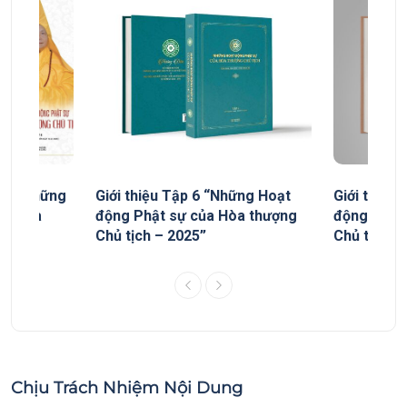
yếu “Những
Giới thiệu Tập 6 “Những Hoạt
Giới thiệu
ủa Hòa
động Phật sự của Hòa thượng
động Phật
Chủ tịch – 2025”
Chủ tịch”
Chịu Trách Nhiệm Nội Dung