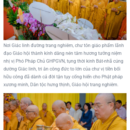
Nơi Giác linh đường trang nghiêm, chư tôn giáo phẩm lãnh
đạo Giáo hội thành kính dâng nén tâm hương tưởng niệm
nhị vị Phó Pháp Chủ GHPGVN, tụng thời kinh Bát-nhã cúng
dường Giác linh, tri ân công đức to lớn của chư vị tiền bối
hữu công đã dành cả đời tận tụy cống hiến cho Phật pháp
xương minh, Dân tộc hưng thịnh, Giáo hội trang nghiêm.