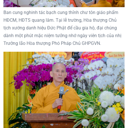
Ban cung nghinh tác bạch cung thỉnh chư tôn giáo phẩm
HĐCM, HĐTS quang lâm. Tại lễ trường, Hòa thượng Chủ
tịch xướng danh hiệu Đức Phật để cầu gia hộ, đại chúng
dành một phút mặc niệm tưởng nhớ ngày viên tịch của nhị
Trưởng lão Hòa thượng Phó Pháp Chủ GHPGVN.