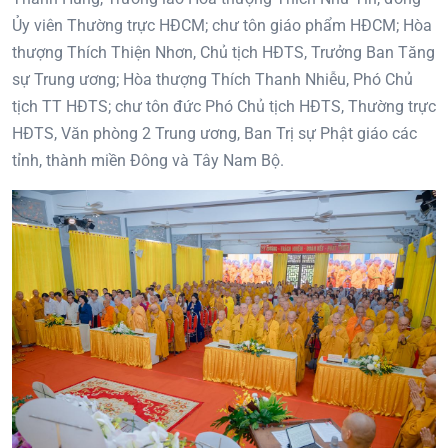
Ủy viên Thường trực HĐCM; chư tôn giáo phẩm HĐCM; Hòa
thượng Thích Thiện Nhơn, Chủ tịch HĐTS, Trưởng Ban Tăng
sự Trung ương; Hòa thượng Thích Thanh Nhiễu, Phó Chủ
tịch TT HĐTS; chư tôn đức Phó Chủ tịch HĐTS, Thường trực
HĐTS, Văn phòng 2 Trung ương, Ban Trị sự Phật giáo các
tỉnh, thành miền Đông và Tây Nam Bộ.