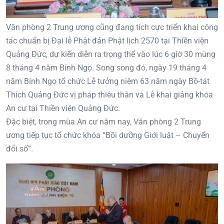
Văn phòng 2 Trung ương cũng đang tích cực triển khai công
tác chuẩn bị Đại lễ Phật đản Phật lịch 2570 tại Thiền viện
Quảng Đức, dự kiến diễn ra trọng thể vào lúc 6 giờ 30 mùng
8 tháng 4 năm Bính Ngọ. Song song đó, ngày 19 tháng 4
năm Bính Ngọ tổ chức Lễ tưởng niệm 63 năm ngày Bồ-tát
Thích Quảng Đức vị pháp thiêu thân và Lễ khai giảng khóa
An cư tại Thiền viện Quảng Đức.
Đặc biệt, trong mùa An cư năm nay, Văn phòng 2 Trung
ương tiếp tục tổ chức khóa “Bồi dưỡng Giới luật – Chuyển
đổi số”.