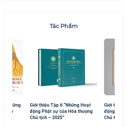
Tác Phẩm
yếu “Những
Giới thiệu Tập 6 “Những Hoạt
Giới thiệu
ủa Hòa
động Phật sự của Hòa thượng
động Phật
Chủ tịch – 2025”
Chủ tịch”