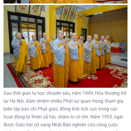
Sau thời gian tu học chuyên sâu, năm 1949, Hòa thượng trở
lại Hà Nội, đảm nhiệm nhiều Phật sự quan trọng, tham gia
biên tập báo chí Phật giáo, đồng thời tích cực trong các
hoạt động từ thiện xã hội, chăm lo cô nhi. Năm 1953, ngài
được Giáo hội cử sang Nhật Bản nghiên cứu công cuộc