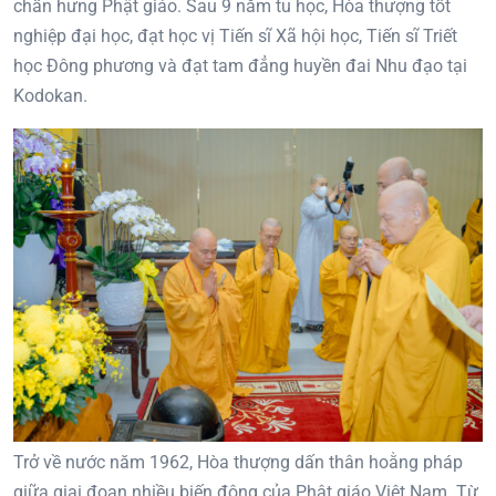
chấn hưng Phật giáo. Sau 9 năm tu học, Hòa thượng tốt
nghiệp đại học, đạt học vị Tiến sĩ Xã hội học, Tiến sĩ Triết
học Đông phương và đạt tam đẳng huyền đai Nhu đạo tại
Kodokan.
Trở về nước năm 1962, Hòa thượng dấn thân hoằng pháp
giữa giai đoạn nhiều biến động của Phật giáo Việt Nam. Từ