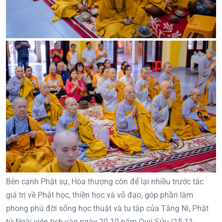
Bên cạnh Phật sự, Hòa thượng còn để lại nhiều trước tác
giá trị về Phật học, thiền học và võ đạo, góp phần làm
phong phú đời sống học thuật và tu tập của Tăng Ni, Phật
tử.Ngài viên tịch vào ngày 20-10 năm Quý Sửu (15-11-