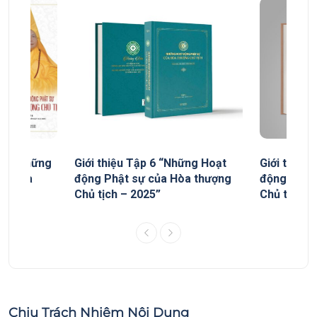
yếu “Những
Giới thiệu Tập 6 “Những Hoạt
Giới thiệu
ủa Hòa
động Phật sự của Hòa thượng
động Phật
Chủ tịch – 2025”
Chủ tịch”
Chịu Trách Nhiệm Nội Dung