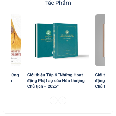
Tác Phẩm
yếu “Những
Giới thiệu Tập 6 “Những Hoạt
Giới thiệu
ủa Hòa
động Phật sự của Hòa thượng
động Phật
Chủ tịch – 2025”
Chủ tịch”