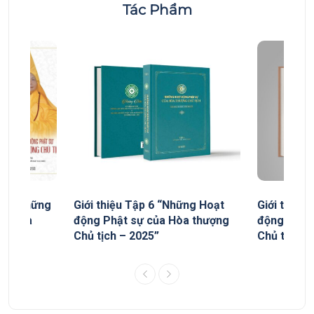
Tác Phẩm
yếu “Những
Giới thiệu Tập 6 “Những Hoạt
Giới thiệu
ủa Hòa
động Phật sự của Hòa thượng
động Phật
Chủ tịch – 2025”
Chủ tịch”