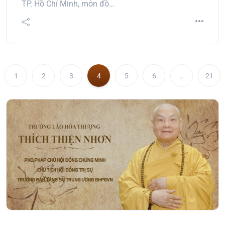
TP. Hồ Chí Minh, môn đồ…
1
2
3
4
5
6
…
21