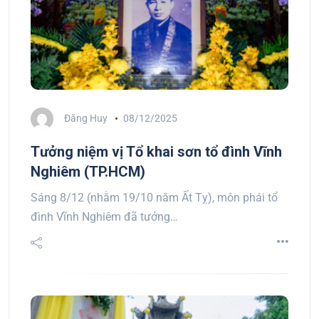
Đăng Huy
08/12/2025
Tưởng niệm vị Tổ khai sơn tổ đình Vĩnh
Nghiêm (TP.HCM)
Sáng 8/12 (nhằm 19/10 năm Ất Tỵ), môn phái tổ
đình Vĩnh Nghiêm đã tưởng…