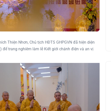
hích Thiện Nhơn, Chủ tịch HĐTS GHPGVN đã hiện diện
để trang nghiêm làm lễ Kiết giới chánh điện và an vị