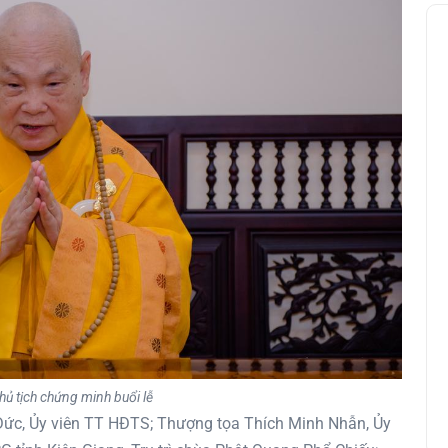
ủ tịch chứng minh buổi lễ
ức, Ủy viên TT HĐTS; Thượng tọa Thích Minh Nhẫn, Ủy