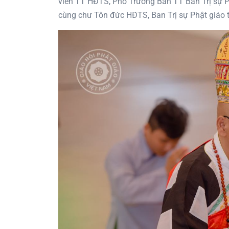
viên TT HĐTS, Phó Trưởng Ban TT Ban Trị sự PG
cùng chư Tôn đức HĐTS, Ban Trị sự Phật giáo t