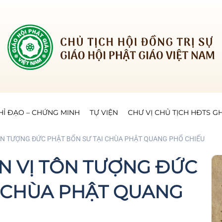
HỈ ĐẠO – CHỨNG MINH
TỰ VIỆN
CHƯ VỊ CHỦ TỊCH HĐTS 
ÔN TƯỢNG ĐỨC PHẬT BỔN SƯ TẠI CHÙA PHẬT QUANG PHỔ CHIẾU
N VỊ TÔN TƯỢNG ĐỨC
I CHÙA PHẬT QUANG