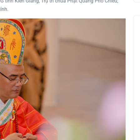
 tỉnh Kiên Giang, Trụ trì chùa Phật Quang Phổ Chiếu;
ỉnh.
Giới thiệu: Tập 4 kỷ yếu “Những
hoạt động Phật sự của Hòa
Thượng Chủ Tịch”