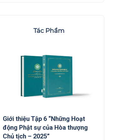
Tác Phẩm
Giới thiệu Tập 6 “Những Hoạt
Giới thiệu Tập 5
động Phật sự của Hòa thượng
động Phật sự c
Chủ tịch – 2025”
Chủ tịch”