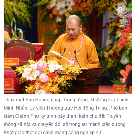
Thay mặt Ban Hoằng pháp Trung ương, Thượng tọa Thích
Minh Nhẫn, Ủy viên Thường trực Hội đồng Trị sự, Phó ban
kiêm Chánh Thư ký trình bày tham luận chủ đề: Truyền
thông xã hội và chuyển đổi số trong sứ mệnh xiển dương
Phật giáo thời đại cách mạng công nghiệp 4.0.