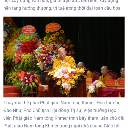
hội, xây dựng văn hóa, giá trị đạo đức tâm linh, xây dựng
nền tảng hướng thượng, trí tuệ trong thời đại toàn cầu hóa.
Thay mặt hệ phái Phật giáo Nam tông Khmer, Hòa thượng
Đào Như, Phó Chủ tịch Hội đồng Trị sự, Viện trưởng Học
viện Phật giáo Nam tông Khmer trình bày tham luận chủ đề:
Phật giáo Nam tông Khmer trong ngôi nhà chung Giáo hội