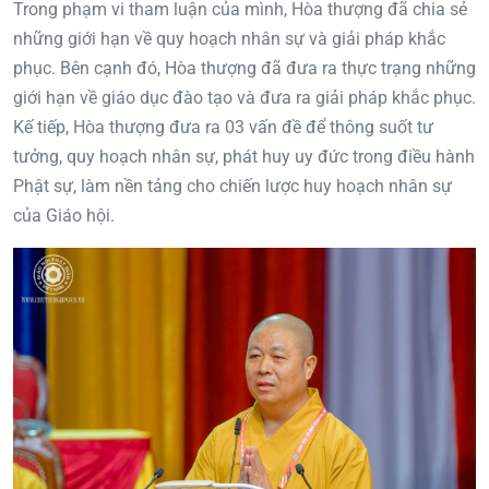
Trong phạm vi tham luận của mình, Hòa thượng đã chia sẻ
những giới hạn về quy hoạch nhân sự và giải pháp khắc
phục. Bên cạnh đó, Hòa thượng đã đưa ra thực trạng những
giới hạn về giáo dục đào tạo và đưa ra giải pháp khắc phục.
Kế tiếp, Hòa thượng đưa ra 03 vấn đề để thông suốt tư
tưởng, quy hoạch nhân sự, phát huy uy đức trong điều hành
Phật sự, làm nền tảng cho chiến lược huy hoạch nhân sự
của Giáo hội.