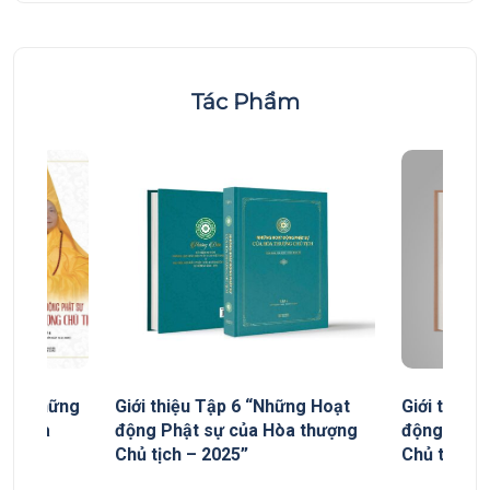
Tác Phẩm
yếu “Những
Giới thiệu Tập 6 “Những Hoạt
Giới thiệu
ủa Hòa
động Phật sự của Hòa thượng
động Phật
Chủ tịch – 2025”
Chủ tịch”