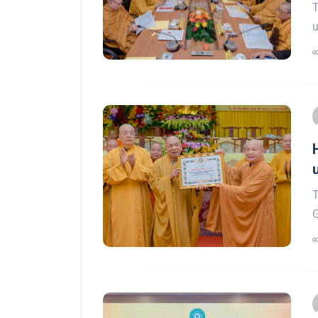
T
ư
T
G