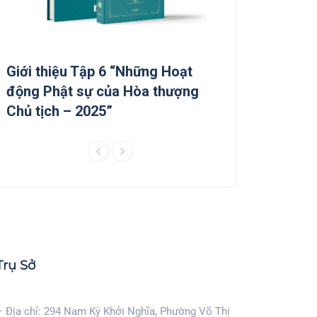
Giới thiệu Tập 6 “Những Hoạt
Giới thiệu Tập 5
động Phật sự của Hòa thượng
động Phật sự c
Chủ tịch – 2025”
Chủ tịch”
Trụ Sở
– Địa chỉ: 294 Nam Kỳ Khởi Nghĩa, Phường Võ Thị