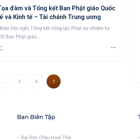
Tọa đàm và Tổng kết Ban Phật giáo Quốc
tế và Kinh tế – Tài chánh Trung ương
hân Hội nghị Tổng kết công tác Phật sự nhiệm kỳ
Giới thiệu: Tập 4 kỷ yếu “Những
III Ban Phật giáo…
hoạt động Phật sự của Hòa
Thượng Chủ Tịch”
…
5
6
7
Ban Biên Tập
– Đại Đức Châu Hoài Thái