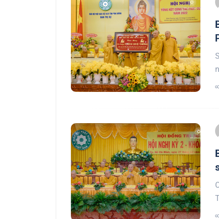
S
n
C
T