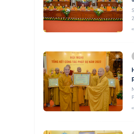
S
2
N
P